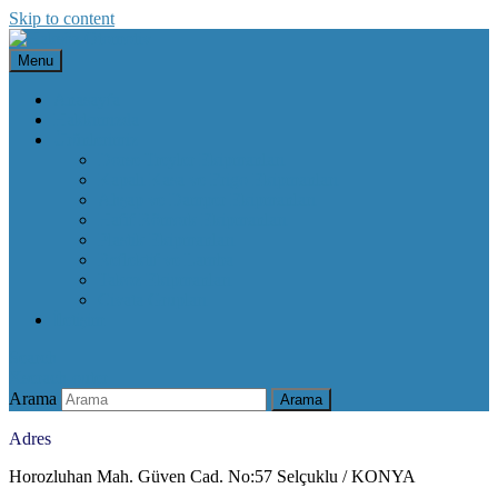
Skip to content
Menu
Anasayfa
Hakkımızda
Ürünlerimiz
Dorse Treyler Ekipmanları
Kapalı Kasa ve Frigo Ekipmanları
Ahşap ve Damper Ekipmanları
Hafif Römork Ekipmanları
Plastik Ekipmanları
Reflektif ve Lamba
Takoz Ekipmanları
Civata Grupları
İletişim
Search
X
serach-outer
Arama
Arama
Adres
Horozluhan Mah. Güven Cad. No:57 Selçuklu / KONYA