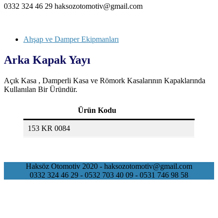
0332 324 46 29 haksozotomotiv@gmail.com
Ahşap ve Damper Ekipmanları
Category
Arka Kapak Yayı
Açık Kasa , Damperli Kasa ve Römork Kasalarının Kapaklarında
Kullanılan Bir Üründür.
Ürün Kodu
153 KR 0084
Haksöz Otomotiv 2020 - haksozotomotiv@gmail.com
0332 324 46 29 - 0532 703 40 09 - 0531 746 98 58