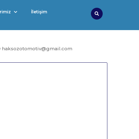
rimiz
İletişim
Search
9 haksozotomotiv@gmail.com