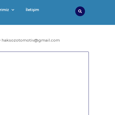
rimiz
İletişim
Search
9 haksozotomotiv@gmail.com