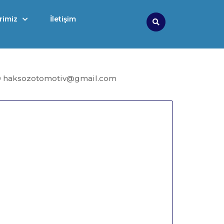
rimiz
İletişim
Search
9 haksozotomotiv@gmail.com