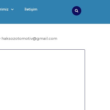
rimiz
İletişim
Search
9 haksozotomotiv@gmail.com