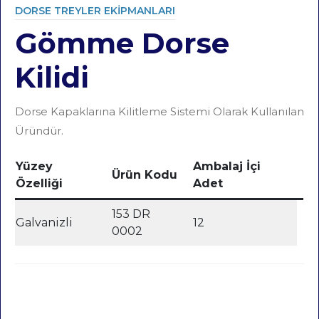
DORSE TREYLER EKIPMANLARI
Gömme Dorse
Category
Kilidi
Dorse Kapaklarına Kilitleme Sistemi Olarak Kullanılan
Üründür.
Yüzey
Ambalaj İçi
Ürün Kodu
Özelliği
Adet
153 DR
Galvanizli
12
0002