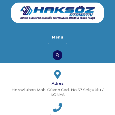
Skip
to
content
Menu
Search
Adres
Horozluhan Mah. Güven Cad. No:57 Selçuklu /
KONYA