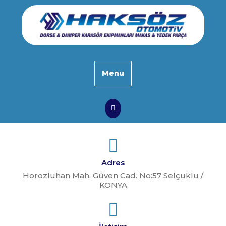
Skip
to
content
Menu
Search
Adres
Horozluhan Mah. Güven Cad. No:57 Selçuklu /
KONYA