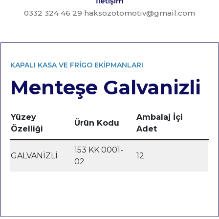
İletişim
0332 324 46 29 haksozotomotiv@gmail.com
KAPALI KASA VE FRIGO EKIPMANLARI
Menteşe Galvanizli
Category
Yüzey
Ambalaj İçi
Ürün Kodu
Özelliği
Adet
153 KK 0001-
GALVANİZLİ
12
02