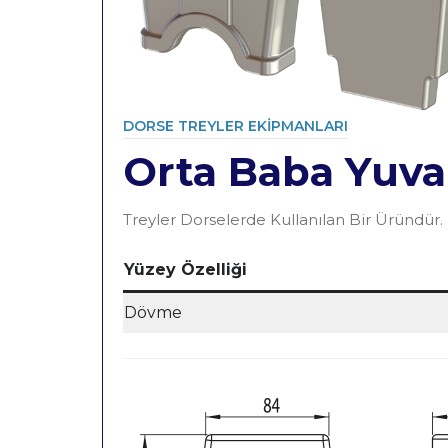
DORSE TREYLER EKIPMANLARI
Orta Baba Yuval
Category
Treyler Dorselerde Kullanılan Bir Üründür.
Yüzey Özelliği
Dövme