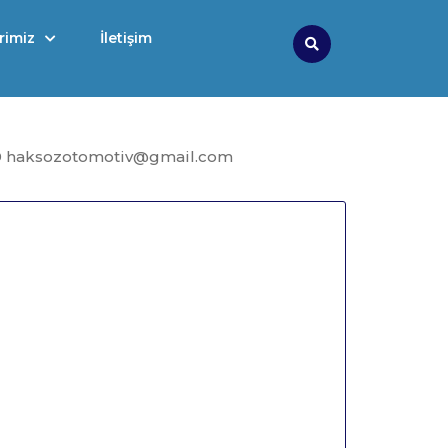
rimiz
İletişim
Search
9 haksozotomotiv@gmail.com