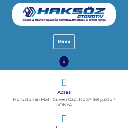
Skip
to
content
Menu
Search
Adres
Horozluhan Mah. Güven Cad. No:57 Selçuklu /
KONYA