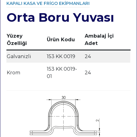
KAPALI KASA VE FRIGO EKIPMANLARI
Orta Boru Yuvası
Category
Yüzey
Ambalaj İçi
Ürün Kodu
Özelliği
Adet
Galvanizli
153 KK 0019
24
153 KK 0019-
Krom
24
01