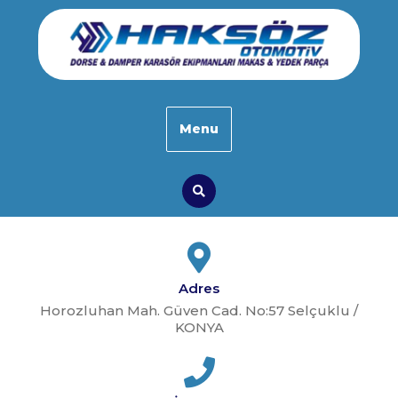
Skip
to
content
Menu
Search
Adres
Horozluhan Mah. Güven Cad. No:57 Selçuklu /
KONYA