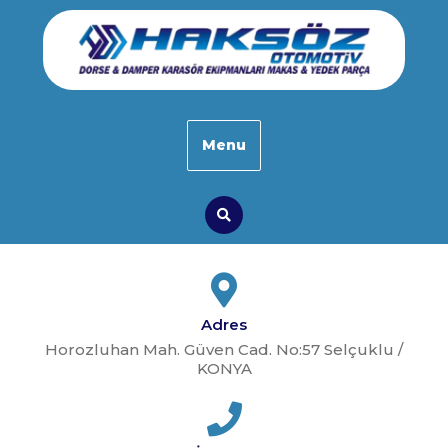
Skip
to
content
Menu
Search
Adres
Horozluhan Mah. Güven Cad. No:57 Selçuklu /
KONYA