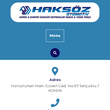
Skip
to
content
Menu
Search
Adres
Horozluhan Mah. Güven Cad. No:57 Selçuklu /
KONYA