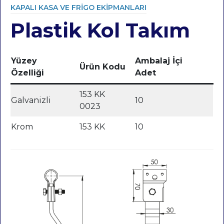
KAPALI KASA VE FRIGO EKIPMANLARI
Plastik Kol Takım
Category
Yüzey
Ambalaj İçi
Ürün Kodu
Özelliği
Adet
153 KK
Galvanizli
10
0023
Krom
153 KK
10