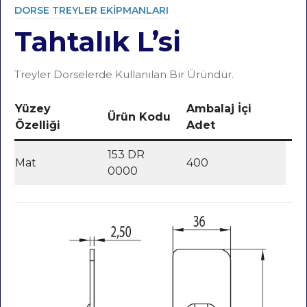
DORSE TREYLER EKIPMANLARI
Tahtalık L’si
Category
Treyler Dorselerde Kullanılan Bir Üründür.
Yüzey
Ambalaj İçi
Ürün Kodu
Özelliği
Adet
153 DR
Mat
400
0000