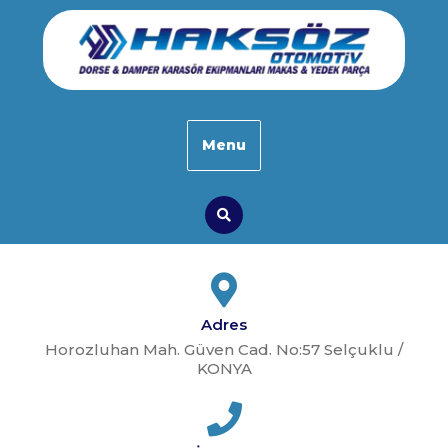
Skip
to
content
Menu
Search
Adres
Horozluhan Mah. Güven Cad. No:57 Selçuklu /
KONYA