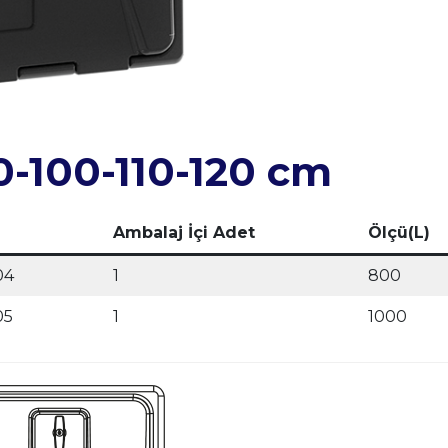
0-100-110-120 cm
Ambalaj İçi Adet
Ölçü(L)
04
1
800
05
1
1000