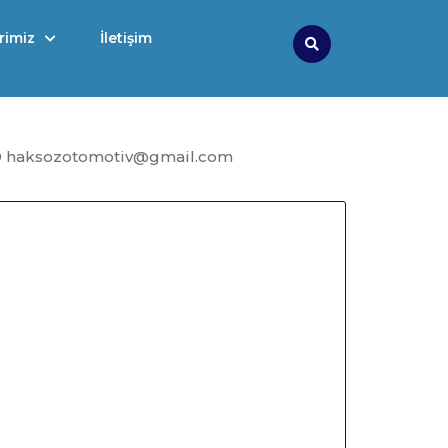
rimiz
İletişim
Search
9 haksozotomotiv@gmail.com