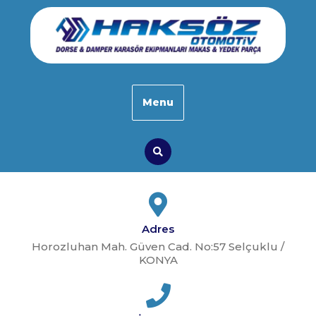
Skip
to
content
Menu
Search
Adres
Horozluhan Mah. Güven Cad. No:57 Selçuklu /
KONYA