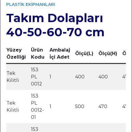
PLASTIK EKIPMANLARI
Takım Dolapları
Category
40-50-60-70 cm
Yüzey
Ürün
Ambalaj
Ölçü(L)
Ölçü(H)
Ölç
Özelliği
Kodu
İçi Adet
153
Tek
PL
1
400
400
470
Kilitli
0012
153
Tek
PL
1
500
470
470
Kilitli
0012-
01
153