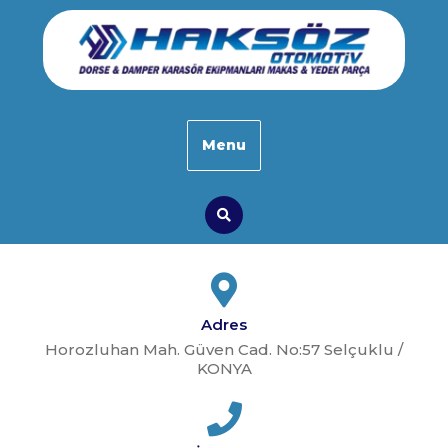
Skip
to
content
Menu
Search
Adres
Horozluhan Mah. Güven Cad. No:57 Selçuklu /
KONYA