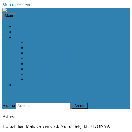
Skip to content
Menu
Anasayfa
Hakkımızda
Ürünlerimiz
Dorse Treyler Ekipmanları
Kapalı Kasa ve Frigo Ekipmanları
Ahşap ve Damper Ekipmanları
Hafif Römork Ekipmanları
Plastik Ekipmanları
Reflektif ve Lamba
Takoz Ekipmanları
Civata Grupları
İletişim
Search
X
serach-outer
Arama
Arama
Adres
Horozluhan Mah. Güven Cad. No:57 Selçuklu / KONYA