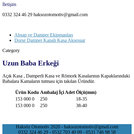
İletişim
0332 324 46 29 haksozotomotiv@gmail.com
Ahşap ve Damper Ekipmanları
Dorse Damper Kapalı Kasa Aksesuar
Category
Uzun Baba Erkeği
Açık Kasa , Damperli Kasa ve Römork Kasalarının Kapaklarındaki
Babalara Kamaların tutması için takılan Üründür.
Ürün Kodu
Ambalaj İçi Adet
Ölçü(mm)
153 000 0
250
18-35
153 000 0
250
38-40
Haksöz Otomotiv 2020 - haksozotomotiv@gmail.com
0332 324 46 29 - 0532 703 40 09 - 0531 746 98 58