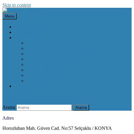
Skip to content
Menu
Anasayfa
Hakkımızda
Ürünlerimiz
Dorse Treyler Ekipmanları
Kapalı Kasa ve Frigo Ekipmanları
Ahşap ve Damper Ekipmanları
Hafif Römork Ekipmanları
Plastik Ekipmanları
Reflektif ve Lamba
Takoz Ekipmanları
Civata Grupları
İletişim
Search
X
serach-outer
Arama
Arama
Adres
Horozluhan Mah. Güven Cad. No:57 Selçuklu / KONYA