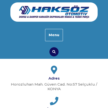
Skip
to
content
Menu
Search
Adres
Horozluhan Mah. Güven Cad. No:57 Selçuklu /
KONYA